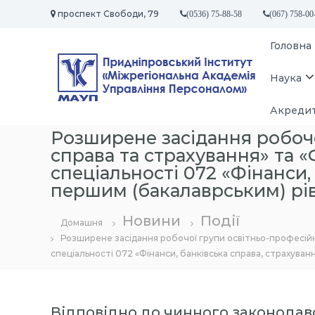
П
проспект Свободи, 79
(0536) 75-88-58
(067) 758-00
е
р
П
Головна
е
р
й
и
т
Наука
д
и
д
н
Акредит
о
і
в
Розширене засідання робочо
п
м
справа та страхування» та «
р
і
спеціальності 072 «Фінанси,
о
с
першим (бакалаврським) рі
т
в
у
с
Новини
Події
ь
Домашня
Розширене засідання робочої групи освітньо-професійни
к
спеціальності 072 «Фінанси, банківська справа, страхува
и
й
І
н
Відповідно до чинного законодав