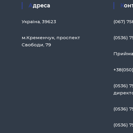
і
н
Адреса
Кон
в
я
П
Україна, 39623
(067) 7
е
р
с
м.Кременчук, проспект
(0536) 7
о
Свободи, 79
н
Приймал
а
л
+38(050
о
м
(0536) 
»
директ
(0536) 7
(0536) 7