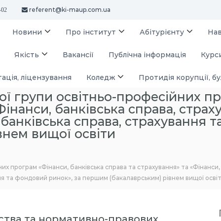
referent@ki-maup.com.ua
-02
Новини
Про інститут
Абітурієнту
На
Якість
Вакансії
Публічна інформація
Курси
ація, ліцензування
Коледж
Протидія корупції, бу
ї групи освітньо-професійних пр
Фінанси, банківська справа, стра
 банківська справа, страхування т
внем вищої освіти
х програм «Фінанси, банківська справа та страхування» та «Фінанси,
ння та фондовий ринок», за першим (бакалаврським) рівнем вищої осві
ства та нормативно-правових