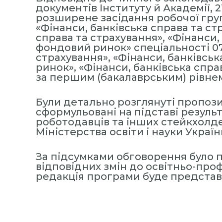
с
документів Інституту й Академії, 
розширене засідання робочої гру
т
«Фінанси, банківська справа та ст
и
справа та страхування», «Фінанси,
т
фондовий ринок» спеціальності 07
у
страхування», «Фінанси, банківсь
т
ринок», «Фінанси, банківська спр
за першим (бакалаврським) рівнем
«
М
Були детально розглянуті пропоз
і
сформульовані на підставі результ
ж
роботодавців та інших стейкхолде
р
Міністерства освіти і науки Україн
е
г
За підсумками обговорення було 
і
відповідних змін до освітньо-про
о
редакція програми буде представ
н
а
л
ь