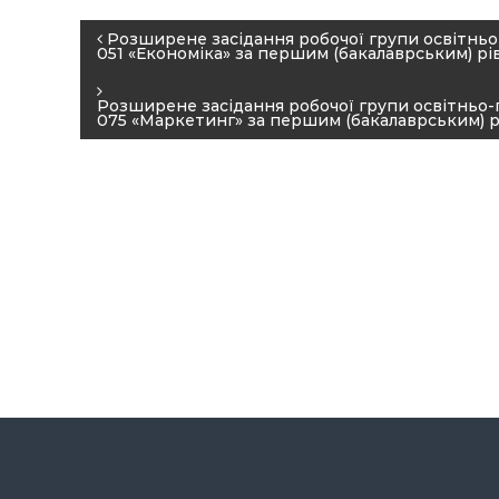
н
Н
Розширене засідання робочої групи освітньо
а
051 «Економіка» за першим (бакалаврським) рі
а
А
в
к
Розширене засідання робочої групи освітньо-
075 «Маркетинг» за першим (бакалаврським) р
і
а
д
г
е
а
м
ц
і
і
я
У
я
п
з
р
а
а
п
в
л
и
і
с
н