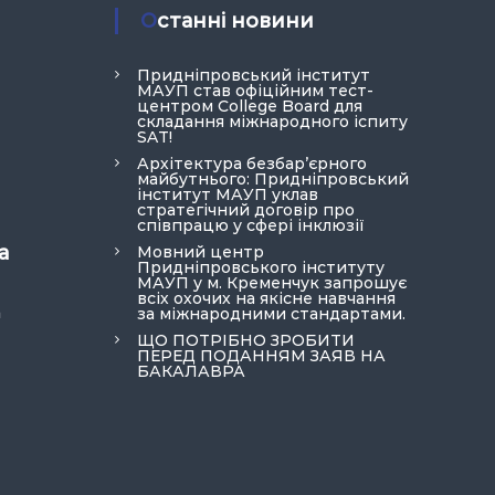
Останні новини
Придніпровський інститут
МАУП став офіційним тест-
центром College Board для
складання міжнародного іспиту
SAT!
Архітектура безбар’єрного
майбутнього: Придніпровський
інститут МАУП уклав
стратегічний договір про
співпрацю у сфері інклюзії
а
Мовний центр
Придніпровського інституту
МАУП у м. Кременчук запрошує
всіх охочих на якісне навчання
a
за міжнародними стандартами.
ЩО ПОТРІБНО ЗРОБИТИ
ПЕРЕД ПОДАННЯМ ЗАЯВ НА
БАКАЛАВРА