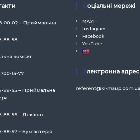
такти
Соціальні мережі
МАУП
58-00-02 – Приймальна
Instagram
Facebook
5-88-58,
YouTube
ьна комісія
Електронна адрес
)700-15-77
referent@ki-maup.com.u
75-88-55 – Приймальна
ора
5-88-56 – Деканат
5-88-57 – Бухгалтерія