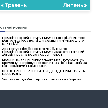
« Травень
Липень »
станні новини
Придніпровський інститут МАУП став офіційним тест-
центром College Board для складання міжнародного
іспиту SAT!
Архітектура безбар’єрного майбутнього:
Придніпровський інститут МАУП уклав стратегічний
договір про співпрацю у сфері інклюзії
Мовний центр Придніпровського інституту МАУП у м.
Кременчук запрошує всіх охочих на якісне навчання за
міжнародними стандартами.
ЩО ПОТРІБНО ЗРОБИТИ ПЕРЕД ПОДАННЯМ ЗАЯВ НА
БАКАЛАВРА
Участь у нараді Міністерства освіти і науки України