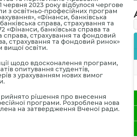
21 червня 2023 року відбулося чергове
у
пи з освітньо-професійних програм
рахування», «Фінанси, банківська
:
 банківська справа, страхування та
2 «Фінанси, банківська справа та
ка справа, страхування та фондовий
ава, страхування та фондовий ринок»
 вищої освіти.
иції щодо вдосконалення програми,
атів опитування студентів,
рів з урахуванням нових вимог
и.
прийнято рішення про внесення
фесійної програми. Розроблена нова
лена на затвердження Вченої ради.