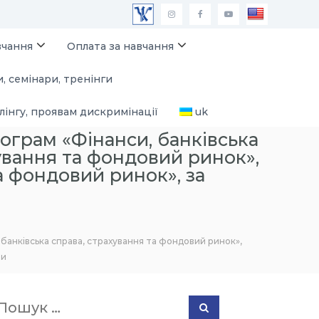
М
I
F
Y
А
n
a
o
вчання
Оплата за навчання
У
s
c
u
, семінари, тренінги
П
t
e
T
a
b
u
лінгу, проявам дискримінації
uk
g
o
b
ограм «Фінанси, банківська
r
o
e
хування та фондовий ринок»,
a
k
а фондовий ринок», за
m
 банківська справа, страхування та фондовий ринок»,
ти
П
П
о
о