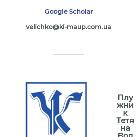
Google Scholar
velichko@ki-maup.com.ua
⠀
⠀
⠀
Плу
жни
к
Тетя
на
Вол