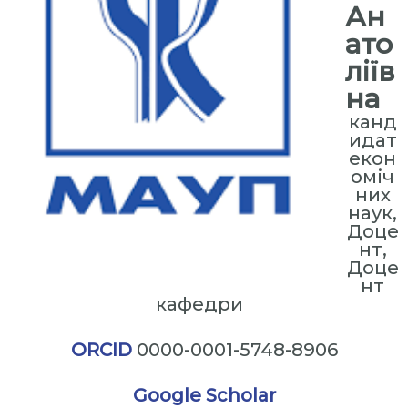
Ан
ато
ліїв
на
канд
идат
екон
оміч
них
наук,
Доце
нт,
Доце
нт
кафедри
ORCID
0000-0001-5748-8906
Google Scholar