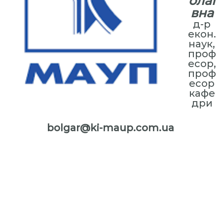
олаї
вна
д-р
екон.
наук,
проф
есор,
проф
есор
кафе
дри
bolgar@ki-maup.com.ua
⠀
⠀⠀
⠀⠀