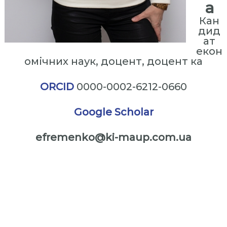
а
ь
н
Кан
а
дид
ат
А
екон
к
омічних наук, доцент, доцент ка
а
д
ORCID
0000-0002-6212-0660
е
м
Go
ogle Scholar
і
я
efremenko@ki-maup.com.ua
У
п
⠀⠀⠀
р
а
⠀⠀
в
л
⠀
і