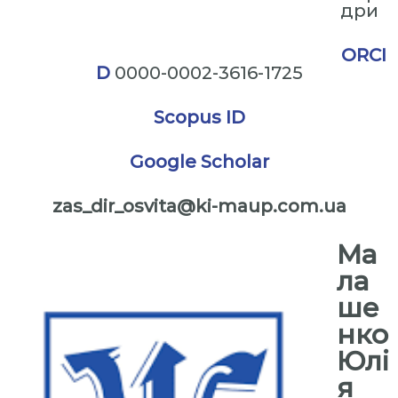
дри
ORCI
D
0000-0002-3616-1725
Scopus ID
Google Scholar
zas_dir_osvita@ki-maup.com.ua
Ма
ла
ше
нко
Юлі
я