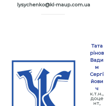
lysychenko@ki-maup.com.ua
⠀
⠀
Тата
рінов
Вади
м
Сергі
йови
ч
к.т.н.,
доце
нт,