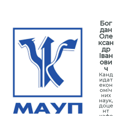
⠀
Бог
дан
Оле
ксан
др
Іван
ови
ч
Канд
идат
екон
оміч
них
наук,
доце
нт