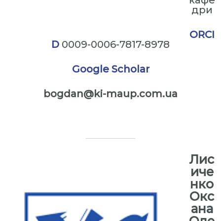
кафе
дри
ORCI
D
0009-0006-7817-8978
Google Scholar
bogdan@ki-maup.com.ua
⠀
Лис
иче
нко
Окс
ана