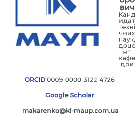
вич
Канд
идат
техні
чних
наук,
доце
нт
кафе
дри
ORCID
0009-0000-3122-4726
Google Scholar
makarenko@ki-maup.com.ua
⠀