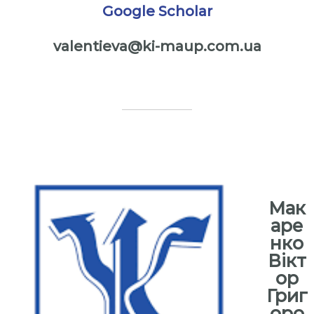
Google Scholar
valentieva@ki-maup.com.ua
⠀
⠀
⠀
Мак
аре
нко
Вікт
ор
Григ
оро