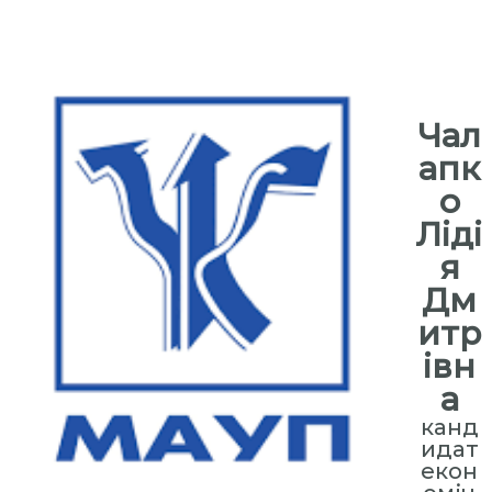
⠀
⠀
Чал
апк
о
Ліді
я
Дм
итр
івн
а
канд
идат
екон