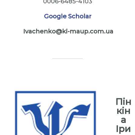
0006-6485-4103
Google Scholar
Ivachenko@ki-maup.com.ua
⠀
⠀⠀
⠀
Пін
кін
а
Іри