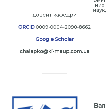
оміч
них
наук,
доцент кафедри
ORCID
0009-0004-2090-8662
Google Scholar
chalapko@ki-maup.com.ua
⠀
⠀⠀
⠀
Вал