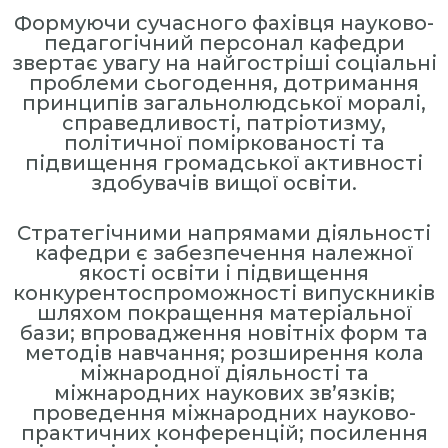
н
Формуючи сучасного фахівця науково-
н
педагогічний персонал кафедри
звертає увагу на найгостріші соціальні
я
проблеми сьогодення, дотримання
П
принципів загальнолюдської моралі,
е
справедливості, патріотизму,
р
політичної поміркованості та
підвищення громадської активності
с
здобувачів вищої освіти.
о
н
Стратегічними напрямами діяльності
а
кафедри є забезпечення належної
л
якості освіти і підвищення
о
конкурентоспроможності випускників
шляхом покращення матеріальної
м
бази; впровадження новітніх форм та
»
методів навчання; розширення кола
міжнародної діяльності та
міжнародних наукових зв’язків;
проведення міжнародних науково-
практичних конференцій; посилення