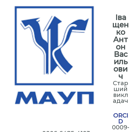
⠀
Іва
щен
ко
Ант
он
Вас
иль
ови
ч
Стар
ший
викл
адач
ORCI
D
0009-