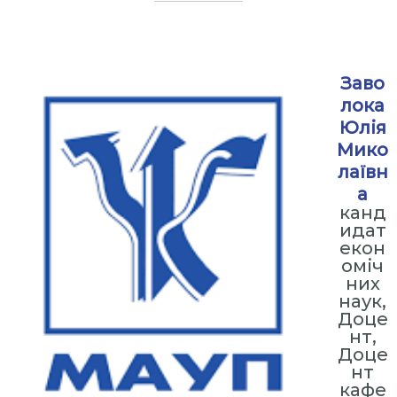
⠀
Заво
лока
Юлія
Мико
лаївн
а
канд
идат
екон
оміч
них
наук,
Доце
нт,
Доце
нт
кафе