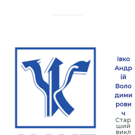
⠀
⠀
⠀
Івко
Андр
ій
Воло
дими
рови
ч
Стар
ший
викл