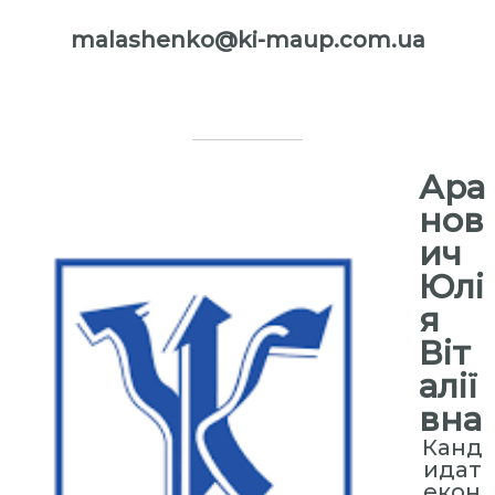
malashenko@ki-maup.com.ua
⠀
Ара
нов
ич
Юлі
я
Віт
алії
вна
Канд
идат
екон