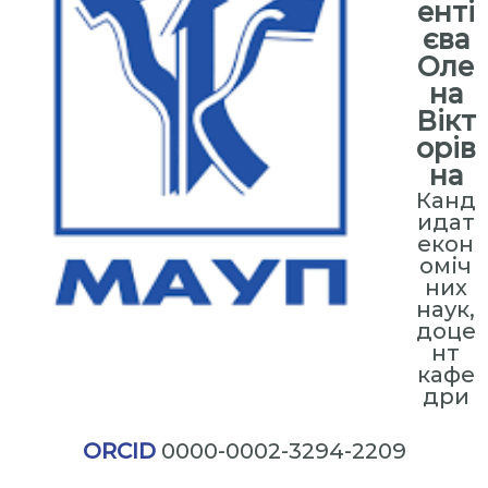
енті
єва
Оле
на
Вікт
орів
на
Канд
идат
екон
оміч
них
наук,
доце
нт
кафе
дри
ORCID
0000-0002-3294-2209