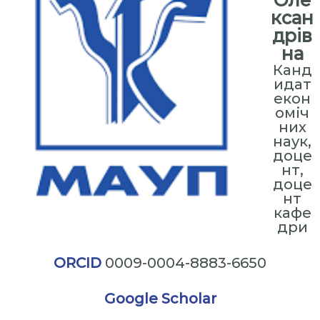
Оле
ксан
дрів
на
Канд
идат
екон
оміч
них
наук,
доце
нт,
доце
нт
кафе
дри
ORCID
0009-0004-8883-6650
Google Scholar