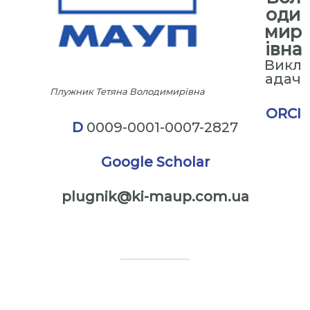
оди
мир
івна
Викл
адач
Плужник Тетяна Володимирівна
ORCI
D
0009-0001-0007-2827
Google Scholar
plugnik@ki-maup.com.ua
⠀
⠀