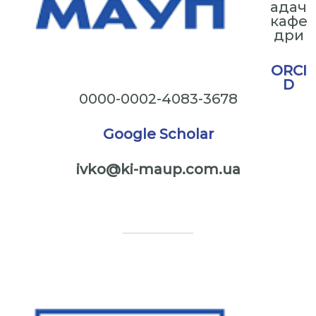
адач
кафе
дри
ORCI
D
0000-0002-4083-3678
Google Scholar
ivko@ki-maup.com.ua
⠀
⠀
⠀