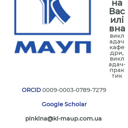
на
Вас
илі
вна
викл
адач
кафе
дри,
викл
адач-
прак
тик
ORCID
0009-0003-0789-7279
Google Scholar
pinkina@ki-maup.com.ua