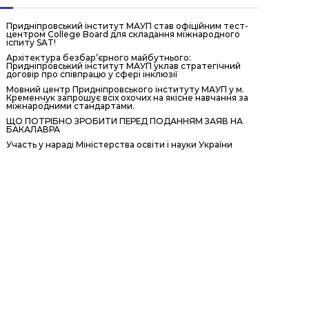
Придніпровський інститут МАУП став офіційним тест-
центром College Board для складання міжнародного
іспиту SAT!
Архітектура безбар’єрного майбутнього:
Придніпровський інститут МАУП уклав стратегічний
договір про співпрацю у сфері інклюзії
Мовний центр Придніпровського інституту МАУП у м.
Кременчук запрошує всіх охочих на якісне навчання за
міжнародними стандартами.
ЩО ПОТРІБНО ЗРОБИТИ ПЕРЕД ПОДАННЯМ ЗАЯВ НА
БАКАЛАВРА
Участь у нараді Міністерства освіти і науки України