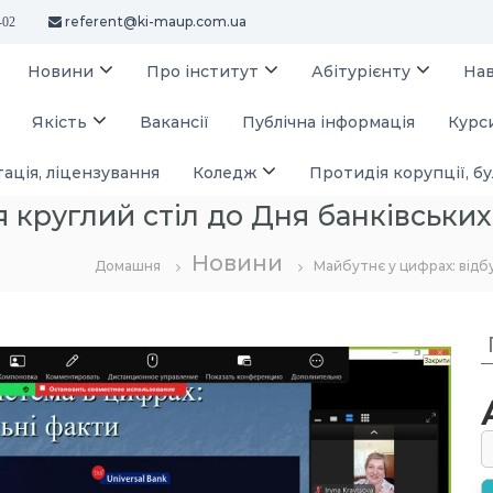
referent@ki-maup.com.ua
-02
Новини
Про інститут
Абітурієнту
На
Якість
Вакансії
Публічна інформація
Курси
ація, ліцензування
Коледж
Протидія корупції, бу
 круглий стіл до Дня банківських
Новини
Домашня
Майбутнє у цифрах: відбу
у
: