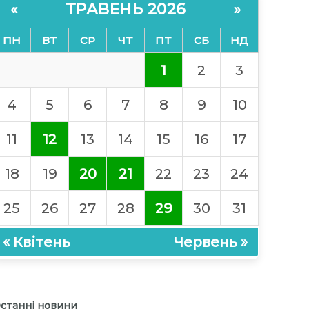
ТРАВЕНЬ 2026
«
»
ПН
ВТ
СР
ЧТ
ПТ
СБ
НД
1
2
3
4
5
6
7
8
9
10
11
12
13
14
15
16
17
18
19
20
21
22
23
24
25
26
27
28
29
30
31
« Квітень
Червень »
станні новини