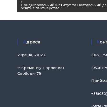
а
в
Придніпровський інститут та Полтавський 
освітнє партнерство.
і
г
а
ц
і
Адреса
Кон
я
Україна, 39623
(067) 7
з
а
м.Кременчук, проспект
(0536) 7
п
Свободи, 79
и
Приймал
с
і
+38(050
в
(0536) 