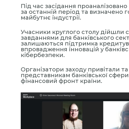
Під час засідання проаналізовано
н
за останній період та визначено 
а
майбутнє індустрії.
А
к
Учасники круглого столу дійшли 
а
завданнями для банківського сек
д
залишаються підтримка кредитув
е
впровадження інновацій у банківс
кібербезпеки.
м
і
я
Організатори заходу привітали та
представникам банківської сфери
У
фінансовий фронт країни.
п
р
а
в
л
і
н