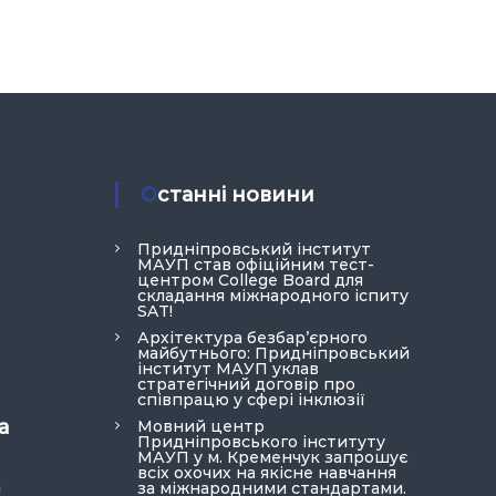
Останні новини
Придніпровський інститут
МАУП став офіційним тест-
центром College Board для
складання міжнародного іспиту
SAT!
Архітектура безбар’єрного
майбутнього: Придніпровський
інститут МАУП уклав
стратегічний договір про
співпрацю у сфері інклюзії
а
Мовний центр
Придніпровського інституту
МАУП у м. Кременчук запрошує
всіх охочих на якісне навчання
a
за міжнародними стандартами.