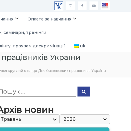
М
I
F
Y
А
n
a
o
вчання
Оплата за навчання
У
s
c
u
, семінари, тренінги
П
t
e
T
a
b
u
лінгу, проявам дискримінації
uk
g
o
b
 працівників України
r
o
e
a
k
вся круглий стіл до Дня банківських працівників України
m
П
П
о
о
ш
ш
у
к
Архів новин
к