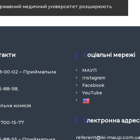
державний медичний університет розширюють
такти
Соціальні мережі
МАУП
58-00-02 – Приймальна
Instagram
Facebook
5-88-58,
YouTube
ьна комісія
Електронна адрес
)700-15-77
referent@ki-maup.com.u
75-88-55 – Приймальна