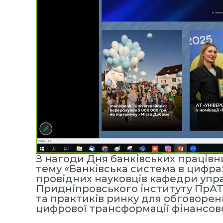
с
т
и
т
у
т
«
М
і
ж
р
е
г
З нагоди Дня банківських працівни
і
тему «Банківська система в цифрах
о
провідних науковців кафедри упра
н
Придніпровського інституту ПрАТ
та практиків ринку для обговоренн
а
цифрової трансформації фінансово
л
ь