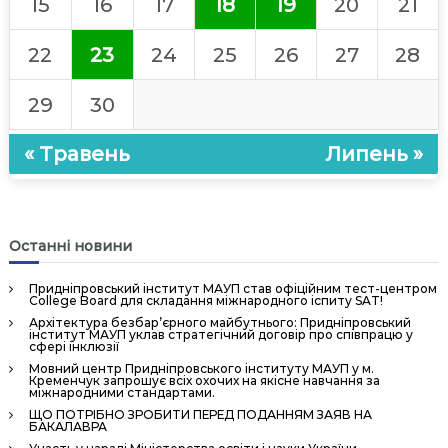
15
16
17
18
19
20
21
22
23
24
25
26
27
28
29
30
« Травень
Липень »
Останні новини
Придніпровський інститут МАУП став офіційним тест-центром
College Board для складання міжнародного іспиту SAT!
Архітектура безбар’єрного майбутнього: Придніпровський
інститут МАУП уклав стратегічний договір про співпрацю у
сфері інклюзії
Мовний центр Придніпровського інституту МАУП у м.
Кременчук запрошує всіх охочих на якісне навчання за
міжнародними стандартами.
ЩО ПОТРІБНО ЗРОБИТИ ПЕРЕД ПОДАННЯМ ЗАЯВ НА
БАКАЛАВРА