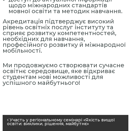
н
щодо міжнародних стандартів
н
мовної освіти та методик навчання.
я
Акредитація підтверджує високий
П
рівень освітніх послуг інституту та
е
сприяє розвитку компетентностей,
необхідних для навчання,
р
професійного розвитку й міжнародної
с
мобільності.
о
н
Ми продовжуємо створювати сучасне
а
освітнє середовище, яке відкриває
л
студентам нові можливості для
успішного майбутнього!
о
м
»
Н
Участь у регіональному семінарі «Якість вищої
освіти: виклики, рішення, майбутнє»
а