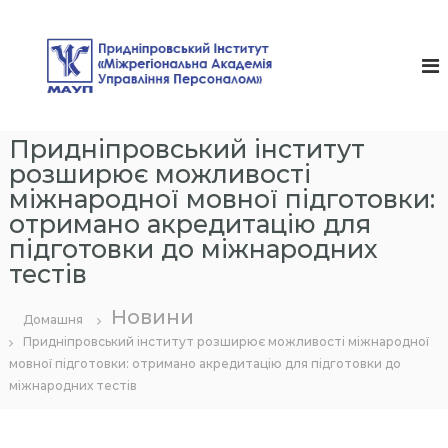
П
е
П
р
р
е
и
й
д
т
и
н
Придніпровський інститут
д
і
о
розширює можливості
п
в
міжнародної мовної підготовки:
р
м
отримано акредитацію для
і
о
підготовки до міжнародних
с
в
т
тестів
с
у
ь
Новини
Домашня
к
Придніпровський інститут розширює можливості міжнародної
и
мовної підготовки: отримано акредитацію для підготовки до
й
міжнародних тестів
І
н