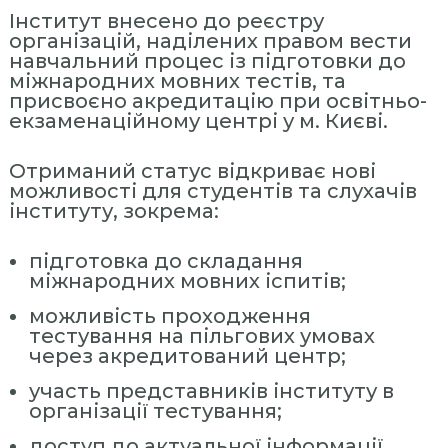
ь
Інститут внесено до реєстру
н
організацій, наділених правом вести
а
навчальний процес із підготовки до
міжнародних мовних тестів, та
А
присвоєно акредитацію при освітньо-
к
екзаменаційному центрі у м. Києві.
а
д
Отриманий статус відкриває нові
е
можливості для студентів та слухачів
м
інституту, зокрема:
і
я
підготовка до складання
міжнародних мовних іспитів;
У
п
можливість проходження
р
тестування на пільгових умовах
через акредитований центр;
а
в
участь представників інституту в
л
організації тестування;
і
доступ до актуальної інформації