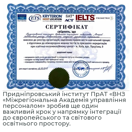
с
т
и
т
у
т
«
М
і
ж
р
е
г
Придніпровський інститут ПрАТ «ВНЗ
і
«Міжрегіональна Академія управління
о
персоналом» зробив ще один
важливий крок у напрямку інтеграції
н
до європейського та світового
а
освітнього простору.
л