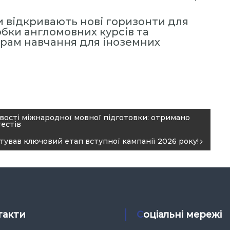
и відкривають нові горизонти для
бки англомовних курсів та
рам навчання для іноземних
ості міжнародної мовної підготовки: отримано
естів
тував ключовий етап вступної кампанії 2026 року!
такти
Соціальні мережі