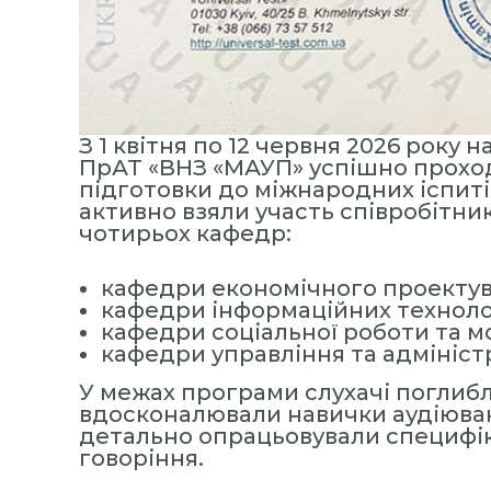
н
я
П
е
р
с
З 1 квітня по 12 червня 2026 року 
о
ПрАТ «ВНЗ «МАУП» успішно проход
підготовки до міжнародних іспитів
н
активно взяли участь співробітни
а
чотирьох кафедр:
л
о
кафедри економічного проектув
м
кафедри інформаційних техноло
»
кафедри соціальної роботи та м
кафедри управління та адмініст
У межах програми слухачі поглибл
вдосконалювали навички аудіюван
детально опрацьовували специфік
говоріння.