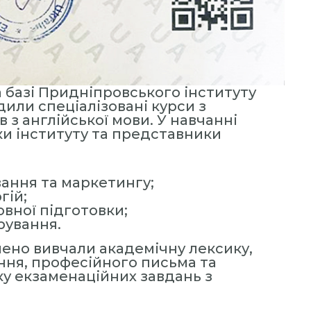
на базі Придніпровського інституту
или спеціалізовані курси з
 з англійської мови. У навчанні
ки інституту та представники
ання та маркетингу;
гій;
овної підготовки;
рування.
ено вивчали академічну лексику,
ня, професійного письма та
у екзаменаційних завдань з