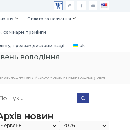
М
I
F
Y
А
n
a
o
вчання
Оплата за навчання
У
s
c
u
, семінари, тренінги
П
t
e
T
a
b
u
лінгу, проявам дискримінації
uk
g
o
b
івень володіння
r
o
e
a
k
m
ень володіння англійською мовою на міжнародному рівні
П
П
о
о
ш
ш
у
к
Архів новин
к