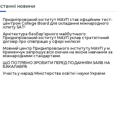
станні новини
Придніпровський інститут МАУП став офіційним тест-
центром College Board для складання міжнародного
іспиту SAT!
Архітектура безбар’єрного майбутнього:
Придніпровський інститут МАУП уклав стратегічний
договір про співпрацю у сфері інклюзії
Мовний центр Придніпровського інституту МАУП у м.
Кременчук запрошує всіх охочих на якісне навчання за
міжнародними стандартами.
ЩО ПОТРІБНО ЗРОБИТИ ПЕРЕД ПОДАННЯМ ЗАЯВ НА
БАКАЛАВРА
Участь у нараді Міністерства освіти і науки України