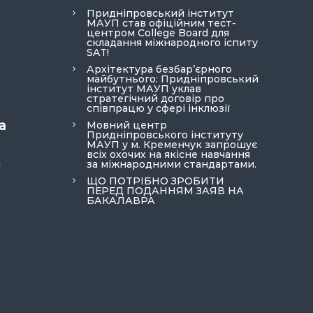
Придніпровський інститут
МАУП став офіційним тест-
центром College Board для
складання міжнародного іспиту
SAT!
Архітектура безбар’єрного
майбутнього: Придніпровський
інститут МАУП уклав
стратегічний договір про
співпрацю у сфері інклюзії
а
Мовний центр
Придніпровського інституту
МАУП у м. Кременчук запрошує
всіх охочих на якісне навчання
a
за міжнародними стандартами.
ЩО ПОТРІБНО ЗРОБИТИ
ПЕРЕД ПОДАННЯМ ЗАЯВ НА
БАКАЛАВРА