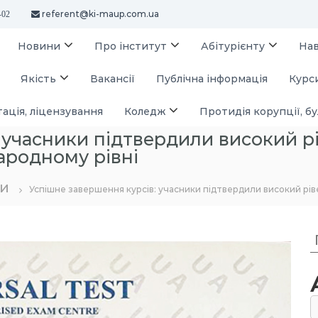
referent@ki-maup.com.ua
-02
Новини
Про інститут
Абітурієнту
На
Якість
Вакансії
Публічна інформація
Курси
ація, ліцензування
Коледж
Протидія корупції, бу
 учасники підтвердили високий р
ародному рівні
и
Успішне завершення курсів: учасники підтвердили високий рів
у
: