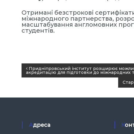
Отримані безстрокові сертифікат
міжнародного партнерства, розро
масштабування англомовних прог
студентів.
Н
Придніпровський інститут розширює можлив
акредитацію для підготовки до міжнародних т
а
Стар
в
і
г
а
ц
Адреса
Кон
і