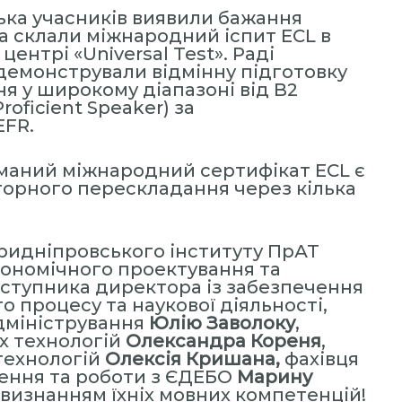
ька учасників виявили бажання
та склали міжнародний іспит ECL в
нтрі «Universal Test». Раді
демонстрували відмінну підготовку
ня у широкому діапазоні від B2
roficient Speaker) за
EFR.
маний міжнародний сертифікат ECL є
торного перескладання через кілька
ридніпровського інституту ПрАТ
ономічного проектування та
заступника директора із забезпечення
го процесу та наукової діяльності,
дміністрування
Юлію Заволоку
,
х технологій
Олександра Кореня
,
технологій
Олексія Кришана,
фахівця
ення та роботи з ЄДЕБО
Марину
 визнанням їхніх мовних компетенцій!