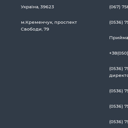
я
Україна, 39623
(067) 7
з
а
м.Кременчук, проспект
(0536) 7
п
Свободи, 79
и
Приймал
с
+38(050
і
в
(0536) 
директ
(0536) 7
(0536) 7
(0536) 