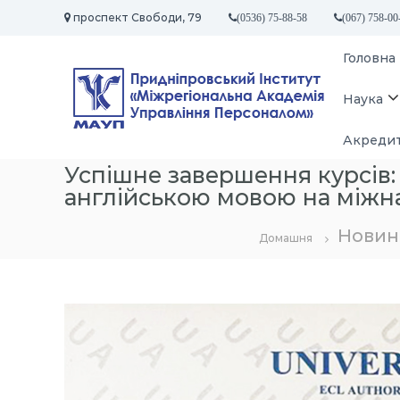
П
проспект Свободи, 79
(0536) 75-88-58
(067) 758-00
е
р
П
Головна
е
р
й
и
т
Наука
д
и
д
н
Акредит
о
і
в
Успішне завершення курсів:
п
м
англійською мовою на міжн
р
і
о
с
Новин
т
Домашня
в
у
с
ь
к
и
й
І
н