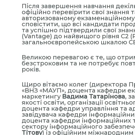
Після завершення навчання декіл
офіційно перевірити свої знання 
авторизованому екзаменаційному це
сповістити, що всі кандидати про
та успішно підтвердили свої знан
(Vantage) до найвищого рівня C2 (P
загальноєвропейською шкалою C
Великою перевагою є те, що отри
безстроковим та не потребує пов
років.
Щиро вітаємо колег (директора П
«ВНЗ «МАУП», доцента кафедри ек
маркетингу
Вадима Татарінова
, 
якості освіти, організації освітньо
доцента кафедри управління та а
завідувача кафедри інформаційни
доцента кафедри інформаційних 
сектору інформаційного забезпеч
Тітову
) із офіційним міжнародним