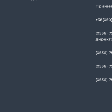
н
Приймал
я
П
е
+38(050
р
с
(0536) 
о
директ
н
а
(0536) 7
л
о
(0536) 7
м
»
(0536) 