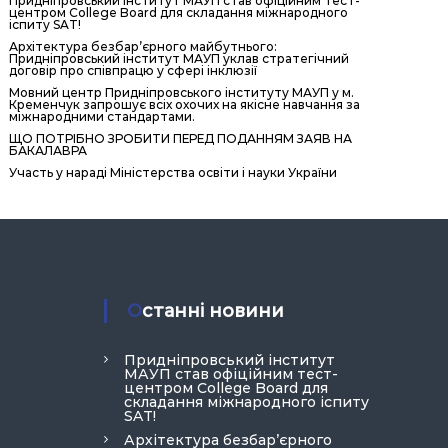
Придніпровський інститут МАУП став офіційним тест-
центром College Board для складання міжнародного
іспиту SAT!
Архітектура безбар’єрного майбутнього:
Придніпровський інститут МАУП уклав стратегічний
договір про співпрацю у сфері інклюзії
Мовний центр Придніпровського інституту МАУП у м.
Кременчук запрошує всіх охочих на якісне навчання за
міжнародними стандартами.
ЩО ПОТРІБНО ЗРОБИТИ ПЕРЕД ПОДАННЯМ ЗАЯВ НА
БАКАЛАВРА
Участь у нараді Міністерства освіти і науки України
Останні новини
Придніпровський інститут
МАУП став офіційним тест-
центром College Board для
складання міжнародного іспиту
SAT!
Архітектура безбар’єрного