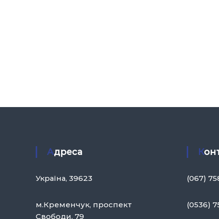
н
а
А
к
а
д
е
м
і
я
У
п
р
Адреса
Кон
а
в
Україна, 39623
(067) 7
л
і
м.Кременчук, проспект
(0536) 7
н
Свободи, 79