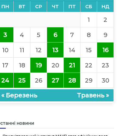
ПН
ВТ
СР
ЧТ
ПТ
СБ
НД
1
2
3
4
5
6
7
8
9
10
11
12
13
14
15
16
17
18
19
20
21
22
23
24
25
26
27
28
29
30
« Березень
Травень »
станні новини