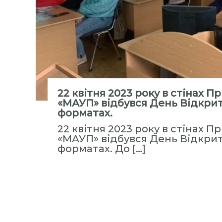
с
т
и
т
у
т
«
М
22 квітня 2023 року в стінах 
і
«МАУП» відбувся День Відкрити
форматах.
ж
р
22 квітня 2023 року в стінах 
е
«МАУП» відбувся День Відкрити
форматах. До […]
г
і
о
н
а
л
ь