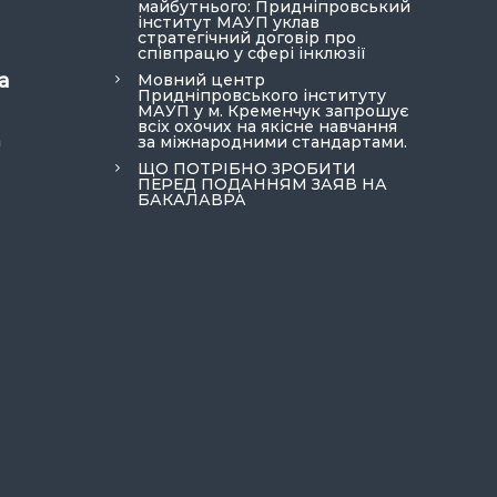
майбутнього: Придніпровський
інститут МАУП уклав
стратегічний договір про
співпрацю у сфері інклюзії
а
Мовний центр
Придніпровського інституту
МАУП у м. Кременчук запрошує
всіх охочих на якісне навчання
a
за міжнародними стандартами.
ЩО ПОТРІБНО ЗРОБИТИ
ПЕРЕД ПОДАННЯМ ЗАЯВ НА
БАКАЛАВРА