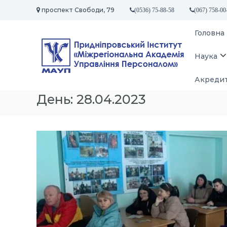
П
проспект Свободи, 79
(0536) 75-88-58
(067) 758-00
е
р
П
Головна
е
р
й
и
т
Наука
д
и
д
н
Акредит
о
і
в
День:
28.04.2023
п
м
р
і
о
с
т
в
у
с
ь
к
и
й
І
н