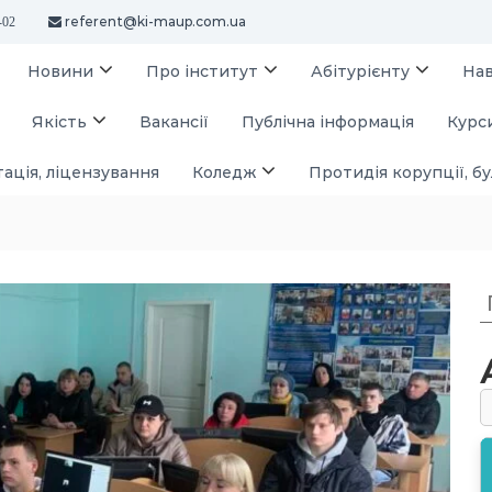
referent@ki-maup.com.ua
-02
Новини
Про інститут
Абітурієнту
На
Якість
Вакансії
Публічна інформація
Курси
ація, ліцензування
Коледж
Протидія корупції, бу
у
: