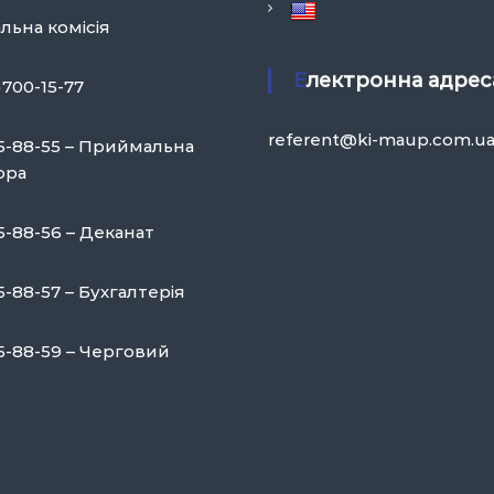
ьна комісія
Електронна адрес
)700-15-77
referent@ki-maup.com.u
75-88-55 – Приймальна
ора
5-88-56 – Деканат
5-88-57 – Бухгалтерія
75-88-59 – Черговий