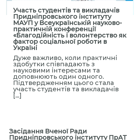
ь
Участь студентів та викладачів
н
Придніпровського інституту
а
МАУП у Всеукраїнській науково-
А
практичній конференції
к
«Благодійність і волонтерство як
фактор соціальної роботи в
а
Україні
д
Дуже важливо, коли практичні
е
здобутки співпадають з
м
науковими інтересами та
і
доповнюють один одного.
я
Підтвердженням цього стала
участь студентів та викладачів
У
[…]
п
р
а
в
л
Засідання Вченої Ради
і
Придніпровського інституту ПрАТ