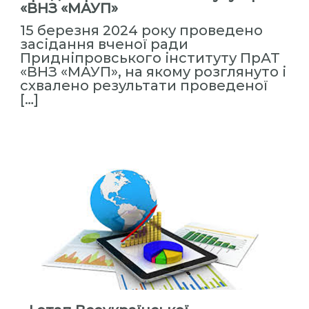
«ВНЗ «МАУП»
н
н
15 березня 2024 року проведено
я
засідання вченої ради
Придніпровського інституту ПрАТ
П
«ВНЗ «МАУП», на якому розглянуто і
е
схвалено результати проведеної
р
[…]
с
о
н
а
л
о
м
»