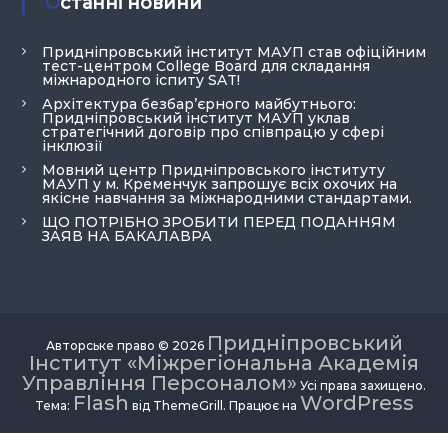
Останні новини
Придніпровський інститут МАУП став офіційним
тест-центром College Board для складання
міжнародного іспиту SAT!
Архітектура безбар’єрного майбутнього:
Придніпровський інститут МАУП уклав
стратегічний договір про співпрацю у сфері
інклюзії
Мовний центр Придніпровського інституту
МАУП у м. Кременчук запрошує всіх охочих на
якісне навчання за міжнародними стандартами.
ЩО ПОТРІБНО ЗРОБИТИ ПЕРЕД ПОДАННЯМ
ЗАЯВ НА БАКАЛАВРА
Придніпровський
Авторське право © 2026
Інститут «Міжрегіональна Академія
Управління Персоналом»
Усі права захищено.
Flash
WordPress
Тема:
від ThemeGrill. Працює на