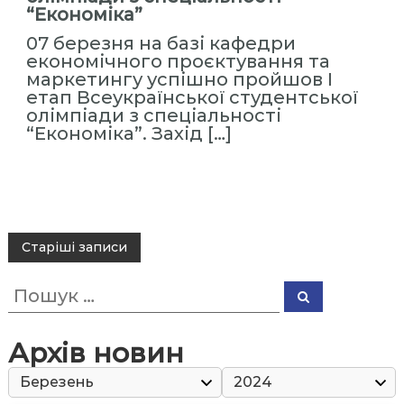
“Економіка”
07 березня на базі кафедри
економічного проєктування та
маркетингу успішно пройшов І
етап Всеукраїнської студентської
олімпіади з спеціальності
“Економіка”. Захід […]
Н
Старіші записи
а
П
в
П
о
о
і
ш
ш
у
у
к
г
Архів новин
к
а
: