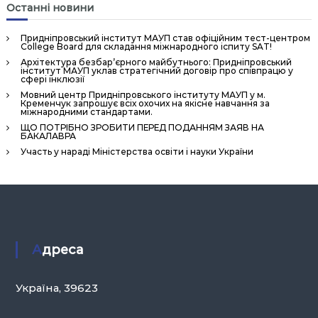
Останні новини
Придніпровський інститут МАУП став офіційним тест-центром
College Board для складання міжнародного іспиту SAT!
Архітектура безбар’єрного майбутнього: Придніпровський
інститут МАУП уклав стратегічний договір про співпрацю у
сфері інклюзії
Мовний центр Придніпровського інституту МАУП у м.
Кременчук запрошує всіх охочих на якісне навчання за
міжнародними стандартами.
ЩО ПОТРІБНО ЗРОБИТИ ПЕРЕД ПОДАННЯМ ЗАЯВ НА
БАКАЛАВРА
Участь у нараді Міністерства освіти і науки України
Адреса
Україна, 39623