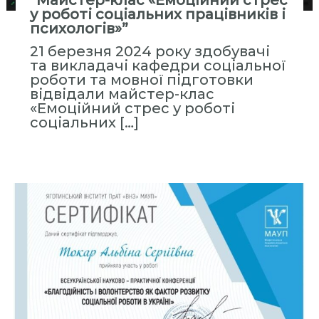
“Майстер-клас «Емоційний стрес
с
у роботі соціальних працівників і
т
психологів»”
и
21 березня 2024 року здобувачі
т
та викладачі кафедри соціальної
у
роботи та мовної підготовки
відвідали майстер-клас
т
«Емоційний стрес у роботі
«
соціальних […]
М
і
ж
р
е
г
і
о
н
а
л