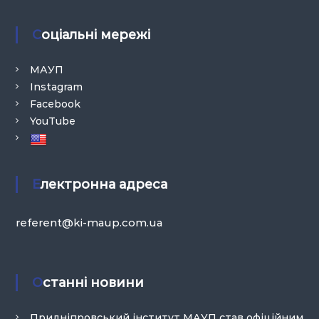
Соціальні мережі
МАУП
Instagram
Facebook
YouTube
Електронна адреса
referent@ki-maup.com.ua
Останні новини
Придніпровський інститут МАУП став офіційним