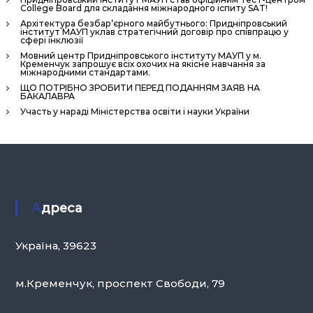
н
College Board для складання міжнародного іспиту SAT!
н
Архітектура безбар’єрного майбутнього: Придніпровський
інститут МАУП уклав стратегічний договір про співпрацю у
сфері інклюзії
я
Мовний центр Придніпровського інституту МАУП у м.
П
Кременчук запрошує всіх охочих на якісне навчання за
міжнародними стандартами.
е
ЩО ПОТРІБНО ЗРОБИТИ ПЕРЕД ПОДАННЯМ ЗАЯВ НА
р
БАКАЛАВРА
с
Участь у нараді Міністерства освіти і науки України
о
н
а
л
о
Адреса
м
»
Україна, 39623
м.Кременчук, проспект Свободи, 79