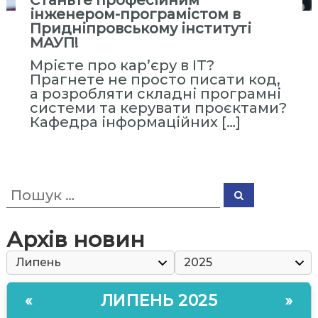
Станьте професійним
с
інженером-програмістом в
т
Придніпровському інституті
и
МАУП!
т
Мрієте про кар’єру в IT?
у
Прагнете не просто писати код,
а розробляти складні програмні
т
системи та керувати проєктами?
«
Кафедра інформаційних […]
М
і
ж
р
П
П
е
о
о
ш
ш
г
у
у
к
Архів новин
і
к
о
:
н
а
ЛИПЕНЬ 2025
«
»
л