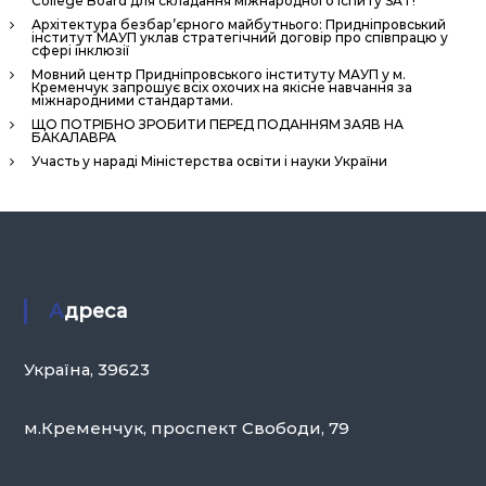
College Board для складання міжнародного іспиту SAT!
Архітектура безбар’єрного майбутнього: Придніпровський
інститут МАУП уклав стратегічний договір про співпрацю у
сфері інклюзії
Мовний центр Придніпровського інституту МАУП у м.
Кременчук запрошує всіх охочих на якісне навчання за
міжнародними стандартами.
ЩО ПОТРІБНО ЗРОБИТИ ПЕРЕД ПОДАННЯМ ЗАЯВ НА
БАКАЛАВРА
Участь у нараді Міністерства освіти і науки України
Адреса
Україна, 39623
м.Кременчук, проспект Свободи, 79