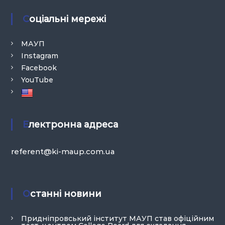
Соціальні мережі
МАУП
Instagram
Facebook
YouTube
Електронна адреса
referent@ki-maup.com.ua
Останні новини
Придніпровський інститут МАУП став офіційним