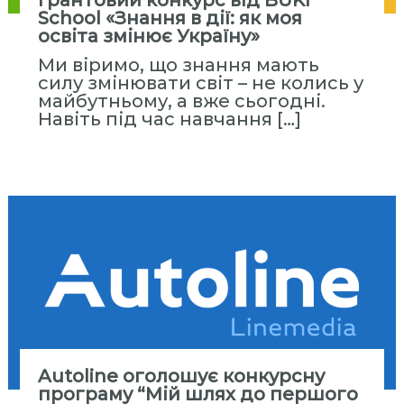
Грантовий конкурс від BUKI
с
School «Знання в дії: як моя
т
освіта змінює Україну»
и
Ми віримо, що знання мають
т
силу змінювати світ – не колись у
у
майбутньому, а вже сьогодні.
Навіть під час навчання […]
т
«
М
і
ж
р
е
г
і
о
н
а
Autoline оголошує конкурсну
л
програму “Мій шлях до першого