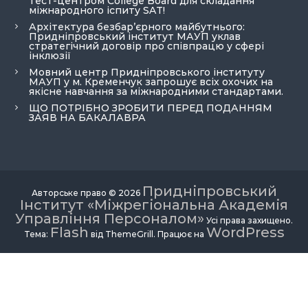
тест-центром College Board для складання
міжнародного іспиту SAT!
Архітектура безбар’єрного майбутнього:
Придніпровський інститут МАУП уклав
стратегічний договір про співпрацю у сфері
інклюзії
Мовний центр Придніпровського інституту
МАУП у м. Кременчук запрошує всіх охочих на
якісне навчання за міжнародними стандартами.
ЩО ПОТРІБНО ЗРОБИТИ ПЕРЕД ПОДАННЯМ
ЗАЯВ НА БАКАЛАВРА
Придніпровський
Авторське право © 2026
Інститут «Міжрегіональна Академія
Управління Персоналом»
Усі права захищено.
Flash
WordPress
Тема:
від ThemeGrill. Працює на