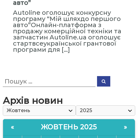
авто”
ь
н
Autoline оголошує конкурсну
а
програму “Мій шляхдо першого
авто”Онлайн-платформа з
А
продажу комерційної техніки та
к
запчастин Autoline.ua оголошує
а
стартвсеукраїнської грантової
д
програми для […]
е
м
і
П
я
П
о
о
У
ш
ш
у
п
у
к
Архів новин
к
р
:
а
в
л
ЖОВТЕНЬ 2025
«
»
і