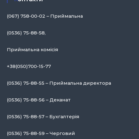
ь
н
(067) 758-00-02 – Приймальна
а
А
(0536) 75-88-58,
к
а
д
Приймальна комісія
е
м
+38(050)700-15-77
і
я
(0536) 75-88-55 – Приймальна директора
У
п
(0536) 75-88-56 – Деканат
р
а
(0536) 75-88-57 – Бухгалтерія
в
л
(0536) 75-88-59 – Черговий
і