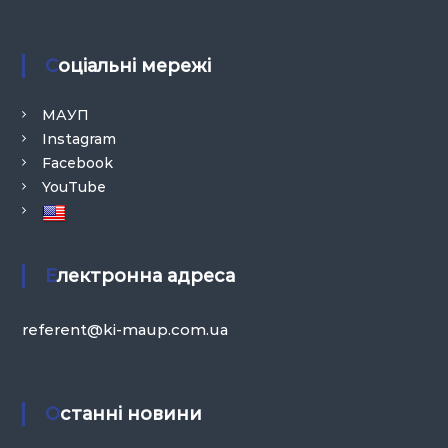
н
н
я
Соціальні мережі
П
е
МАУП
р
Instagram
с
Facebook
о
YouTube
н
а
л
Електронна адреса
о
м
referent@ki-maup.com.ua
»
Останні новини