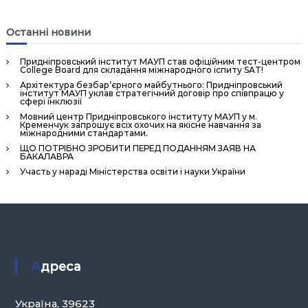
н
н
Останні новини
я
П
Придніпровський інститут МАУП став офіційним тест-центром
College Board для складання міжнародного іспиту SAT!
е
Архітектура безбар’єрного майбутнього: Придніпровський
р
інститут МАУП уклав стратегічний договір про співпрацю у
сфері інклюзії
с
Мовний центр Придніпровського інституту МАУП у м.
Кременчук запрошує всіх охочих на якісне навчання за
о
міжнародними стандартами.
н
ЩО ПОТРІБНО ЗРОБИТИ ПЕРЕД ПОДАННЯМ ЗАЯВ НА
БАКАЛАВРА
а
Участь у нараді Міністерства освіти і науки України
л
о
м
»
Адреса
Україна, 39623