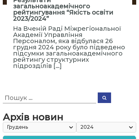
Результати
с
загальноакадемічного
т
рейтингування “Якість освіти
и
2023/2024”
т
На Вченій Раді Міжрегіональної
у
Академії Управління
Персоналом, яка відбулася 26
т
грудня 2024 року було підведено
«
підсумки загальноакадемічного
М
рейтингу структурних
і
підрозділів […]
ж
р
е
П
г
П
о
о
і
ш
ш
у
о
у
к
Архів новин
н
к
:
а
л