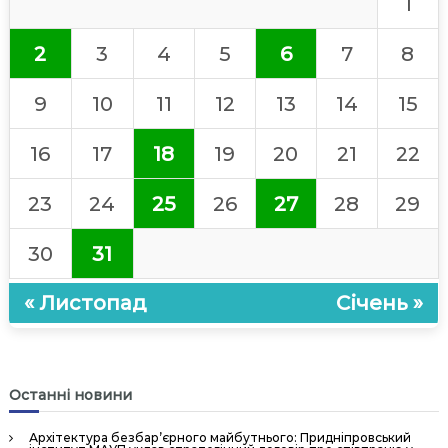
1
ь
н
2
3
4
5
6
7
8
а
А
9
10
11
12
13
14
15
к
а
16
17
18
19
20
21
22
д
е
23
24
25
26
27
28
29
м
і
30
31
я
У
« Листопад
Січень »
п
р
а
в
Останні новини
л
і
Архітектура безбар’єрного майбутнього: Придніпровський