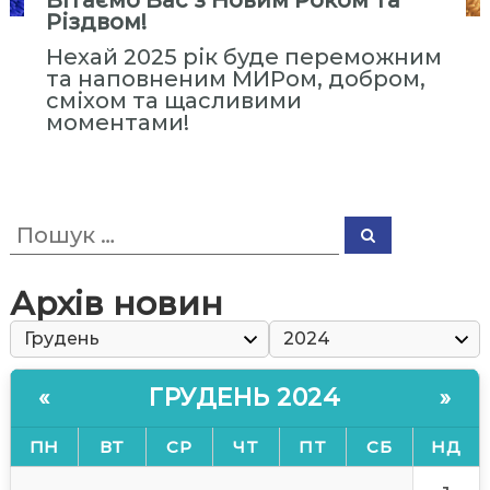
Вітаємо Вас з Новим Роком та
с
Різдвом!
т
Нехай 2025 рік буде переможним
и
та наповненим МИРом, добром,
т
сміхом та щасливими
у
моментами!
т
«
М
П
і
П
о
о
ж
ш
ш
у
р
у
к
Архів новин
е
к
:
г
і
о
ГРУДЕНЬ 2024
«
»
н
а
ПН
ВТ
СР
ЧТ
ПТ
СБ
НД
л