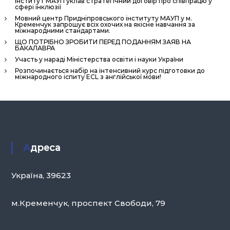
інститут МАУП уклав стратегічний договір про співпрацю у
н
сфері інклюзії
н
Мовний центр Придніпровського інституту МАУП у м.
Кременчук запрошує всіх охочих на якісне навчання за
я
міжнародними стандартами.
ЩО ПОТРІБНО ЗРОБИТИ ПЕРЕД ПОДАННЯМ ЗАЯВ НА
П
БАКАЛАВРА
е
Участь у нараді Міністерства освіти і науки України
р
Розпочинається набір на інтенсивний курс підготовки до
міжнародного іспиту ECL з англійської мови!
с
о
н
а
л
о
Адреса
м
»
Україна, 39623
м.Кременчук, проспект Свободи, 79