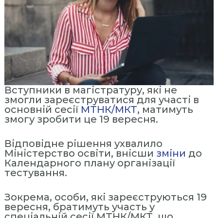
с
т
и
т
у
т
«
М
Вступники в магістратуру, які не
змогли зареєструватися для участі в
і
основній сесії
МТНК/МКТ
, матимуть
ж
змогу зробити це 19 вересня.
р
е
Відповідне рішення ухвалило
г
Міністерство освіти, внісши
зміни
до
і
Календарного плану організації
тестування.
о
н
Зокрема, особи, які зареєструються 19
а
вересня, братимуть участь у
л
спеціальній сесії МТНК/МКТ, що