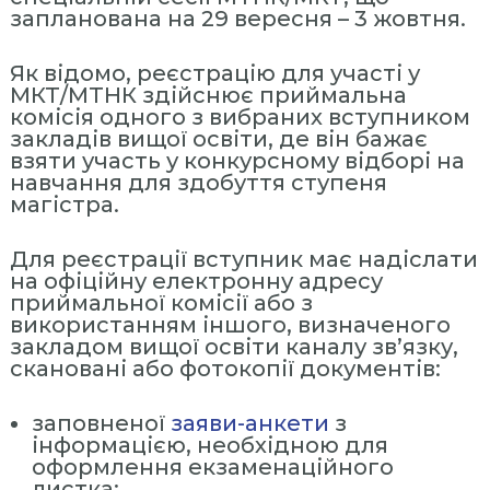
ь
запланована на 29 вересня – 3 жовтня.
н
а
Як відомо, реєстрацію для участі у
А
МКТ/МТНК здійснює приймальна
комісія одного з вибраних вступником
к
закладів вищої освіти, де він бажає
а
взяти участь у конкурсному відборі на
д
навчання для здобуття ступеня
е
магістра.
м
і
Для реєстрації вступник має надіслати
на офіційну електронну адресу
я
приймальної комісії або з
У
використанням іншого, визначеного
п
закладом вищої освіти каналу зв’язку,
р
скановані або фотокопії документів:
а
в
заповненої
заяви-анкети
з
інформацією, необхідною для
л
оформлення екзаменаційного
і
листка;