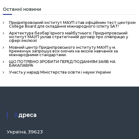
Останні новини
Придніпровський інститут МАУП став офіційним тест-центром
College Board для складання міжнародного іспиту SAT!
Архітектура безбар’єрного майбутнього: Придніпровський
інститут МАУП уклав стратегічний договір про співпрацю у
сфері інклюзії
Мовний центр Придніпровського інституту МАУП у м.
Кременчук запрошує всіх охочих на якісне навчання за
міжнародними стандартами.
ЩО ПОТРІБНО ЗРОБИТИ ПЕРЕД ПОДАННЯМ ЗАЯВ НА
БАКАЛАВРА
Участь у нараді Міністерства освіти і науки України
Адреса
Україна, 39623