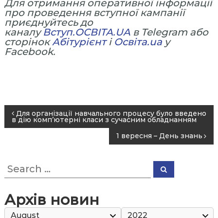
Для отримання оперативної інформації
про проведення вступної кампанії
приєднуйтесь до
каналу
Вступ.ОСВІТА.UA
в Telegram або
сторінок
Абітурієнт
і
Осві
т
а.ua
у
Facebook.
P
Для організації навчального процесу було введено
в дію комп’ютерні класи з сучасним обладнанням
o
1 вересня – День знань
s
t
S
n
S
e
e
a
a
a
r
r
c
v
Архів новин
h
c
i
h