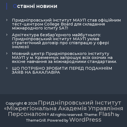
Останні новини
Придніпровський інститут МАУП став офіційним
тест-центром College Board для складання
міжнародного іспиту SAT!
Архітектура безбар’єрного майбутнього:
Придніпровський інститут МАУП уклав
стратегічний договір про співпрацю у сфері
інклюзії
Мовний центр Придніпровського інституту
МАУП у м. Кременчук запрошує всіх охочих на
якісне навчання за міжнародними стандартами.
ЩО ПОТРІБНО ЗРОБИТИ ПЕРЕД ПОДАННЯМ
ЗАЯВ НА БАКАЛАВРА
Придніпровський Інститут
Copyright © 2026
«Міжрегіональна Академія Управління
Персоналом»
Flash
All rights reserved. Theme:
by
WordPress
ThemeGrill. Powered by