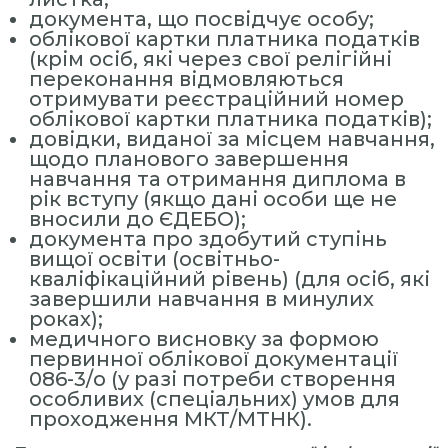
н
документа, що посвідчує особу;
н
облікової картки платника податків
(крім осіб, які через свої релігійні
я
переконання відмовляються
П
отримувати реєстраційний номер
е
облікової картки платника податків);
р
довідки, виданої за місцем навчання,
щодо планового завершення
с
навчання та отримання диплома в
о
рік вступу (якщо дані особи ще не
н
вносили до ЄДЕБО);
а
документа про здобутий ступінь
вищої освіти (освітньо-
л
кваліфікаційний рівень) (для осіб, які
о
завершили навчання в минулих
м
роках);
»
медичного висновку за формою
первинної облікової документації
086-3/о (у разі потреби створення
особливих (спеціальних) умов для
проходження МКТ/МТНК).