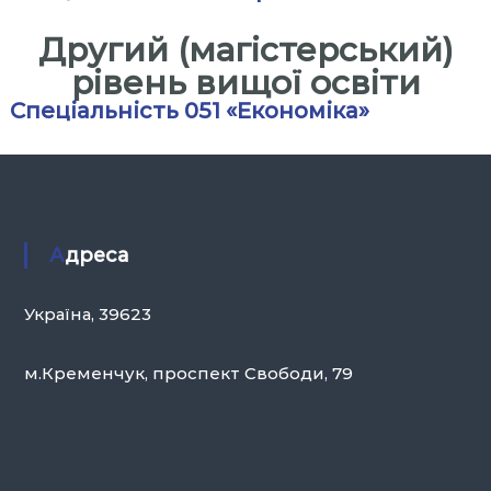
ь
н
Другий (магістерський)
а
рівень вищої освіти
А
Спеціальність 051 «Економіка»
к
а
д
е
м
Адреса
і
я
У
Україна, 39623
п
р
м.Кременчук, проспект Свободи, 79
а
в
л
і