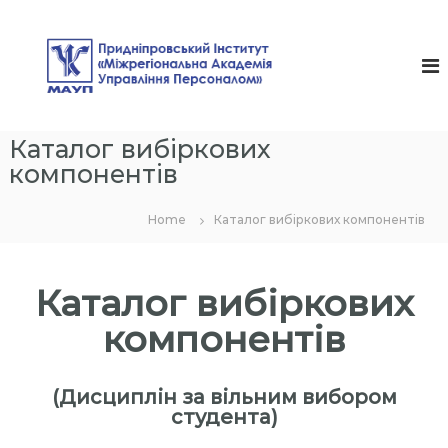
S
k
П
i
р
p
и
t
д
o
c
н
Каталог вибіркових
o
і
n
компонентів
п
t
р
e
Home
Каталог вибіркових компонентів
n
о
t
в
с
Каталог вибіркових
ь
компонентів
к
и
й
(Дисциплін за вільним вибором
І
студента)
н