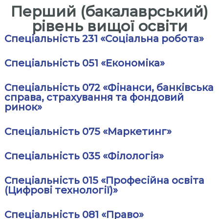
с
Перший (бакалаврський)
т
рівень вищої освіти
и
Спеціальність 231 «Соціальна робота»
т
у
Спеціальність 051 «Економіка»
т
«
Спеціальність 072 «Фінанси, банківська
М
справа, страхування та фондовий
і
ринок»
ж
р
Спеціальність 075 «Маркетинг»
е
г
Спеціальність 035 «Філологія»
і
о
Спеціальність 015 «Професійна освіта
н
(Цифрові технології)»
а
л
Спеціальність 081 «Право»