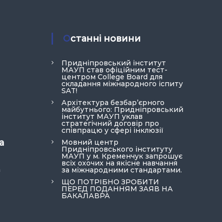
Останні новини
Придніпровський інститут
МАУП став офіційним тест-
центром College Board для
складання міжнародного іспиту
SAT!
Архітектура безбар’єрного
майбутнього: Придніпровський
інститут МАУП уклав
стратегічний договір про
співпрацю у сфері інклюзії
а
Мовний центр
Придніпровського інституту
МАУП у м. Кременчук запрошує
всіх охочих на якісне навчання
a
за міжнародними стандартами.
ЩО ПОТРІБНО ЗРОБИТИ
ПЕРЕД ПОДАННЯМ ЗАЯВ НА
БАКАЛАВРА