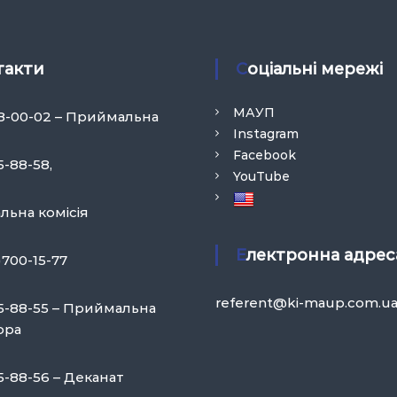
такти
Соціальні мережі
МАУП
58-00-02 – Приймальна
Instagram
Facebook
5-88-58,
YouTube
ьна комісія
Електронна адрес
)700-15-77
referent@ki-maup.com.u
75-88-55 – Приймальна
ора
5-88-56 – Деканат