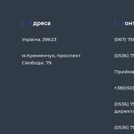
н
а
А
Адреса
Кон
к
а
Україна, 39623
(067) 7
д
е
м.Кременчук, проспект
(0536) 7
м
Свободи, 79
і
я
Приймал
У
п
+38(050
р
а
(0536) 
в
директ
л
і
(0536) 7
н