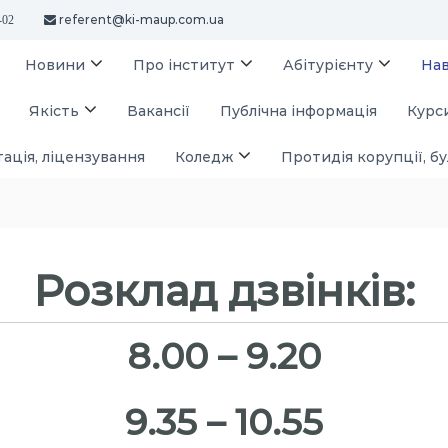
referent@ki-maup.com.ua
-02
Новини
Про інститут
Абітурієнту
На
Якість
Вакансії
Публічна інформація
Курси
ація, ліцензування
Коледж
Протидія корупції, бу
Розклад дзвінків:
8.00 – 9.20
9.35 – 10.55