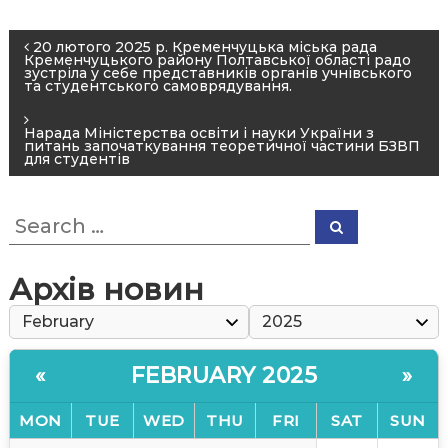
ь
н
P
20 лютого 2025 р. Кременчуцька міська рада
а
Кременчуцького району Полтавської області радо
o
зустріла у себе представників органів учнівського
А
та студентського самоврядування.
s
к
t
Нарада Міністерства освіти і науки України з
а
питань започаткування теоретичної частини БЗВП
n
д
для студентів
е
a
м
v
S
S
і
e
e
i
a
a
я
r
g
r
c
Архів новин
У
h
c
a
п
h
р
t
f
o
а
i
FEBRUARY 2025
«
»
r
в
o
:
л
MON
TUE
WED
THU
FRI
SAT
SUN
n
і