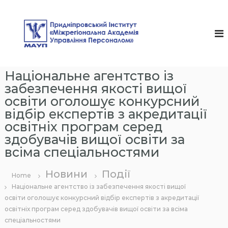
S
k
П
i
р
p
и
t
д
o
c
н
Національне агентство із
o
і
n
забезпечення якості вищої
п
t
освіти оголошує конкурсний
р
e
відбір експертів з акредитації
n
о
освітніх програм серед
t
в
здобувачів вищої освіти за
с
всіма спеціальностями
ь
к
Новини
Події
Home
и
Національне агентство із забезпечення якості вищої
й
освіти оголошує конкурсний відбір експертів з акредитації
І
освітніх програм серед здобувачів вищої освіти за всіма
н
спеціальностями