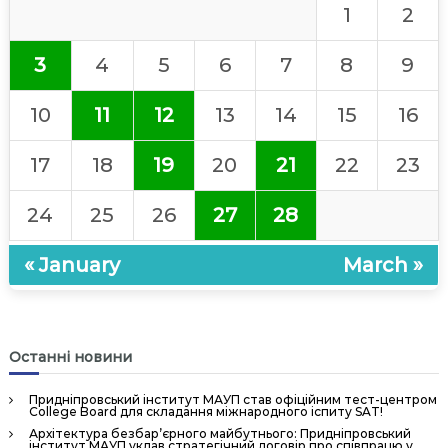
н
1
2
н
я
3
4
5
6
7
8
9
П
е
10
11
12
13
14
15
16
р
с
17
18
19
20
21
22
23
о
н
24
25
26
27
28
а
л
« January
March »
о
м
»
Останні новини
Придніпровський інститут МАУП став офіційним тест-центром
College Board для складання міжнародного іспиту SAT!
Архітектура безбар’єрного майбутнього: Придніпровський
інститут МАУП уклав стратегічний договір про співпрацю у