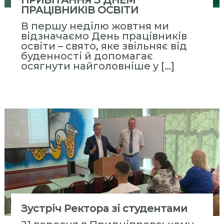
ПРИВІТАННЯ З ДНЕМ
с
ПРАЦІВНИКІВ ОСВІТИ
т
В першу неділю жовтня ми
и
відзначаємо День працівників
т
освіти – свято, яке звільняє від
у
буденності й допомагає
осягнути найголовніше у […]
т
«
М
і
ж
р
е
г
і
о
н
а
Зустріч Ректора зі студентами
л