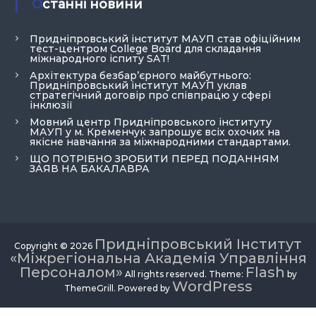
Останні новини
Придніпровський інститут МАУП став офіційним
тест-центром College Board для складання
міжнародного іспиту SAT!
Архітектура безбар’єрного майбутнього:
Придніпровський інститут МАУП уклав
стратегічний договір про співпрацю у сфері
інклюзії
Мовний центр Придніпровського інституту
МАУП у м. Кременчук запрошує всіх охочих на
якісне навчання за міжнародними стандартами.
ЩО ПОТРІБНО ЗРОБИТИ ПЕРЕД ПОДАННЯМ
ЗАЯВ НА БАКАЛАВРА
Придніпровський Інститут
Copyright © 2026
«Міжрегіональна Академія Управління
Персоналом»
Flash
All rights reserved. Theme:
by
WordPress
ThemeGrill. Powered by