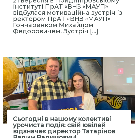
21 вересня в Придніпровському
ь
інституті ПрАТ «ВНЗ «МАУП»
н
відбулася мотиваційна зустріч із
а
ректором ПрАТ «ВНЗ «МАУП»
Гончаренком Михайлом
А
Федоровичем. Зустріч […]
к
а
д
е
м
і
я
У
п
р
а
в
Сьогодні в нашому колективі
урочиста подія: свій ювілей
л
відзначає директор Татарінов
і
Вадим Вадимович!