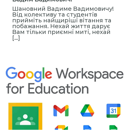
н
Шановний Вадиме Вадимовичу!
н
Від колективу та студентів
я
прийміть найщиріші вітання та
П
побажання. Нехай життя дарує
Вам тільки приємні миті, нехай
е
[…]
р
с
о
н
а
л
о
м
»