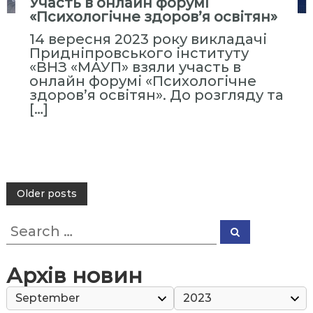
Участь в онлайн форумі
«Психологічне здоров’я освітян»
14 вересня 2023 року викладачі
Придніпровського інституту
«ВНЗ «МАУП» взяли участь в
онлайн форумі «Психологічне
здоров’я освітян». До розгляду та
[…]
P
Older posts
o
S
s
S
e
e
t
a
a
r
r
c
s
Архів новин
h
c
n
h
f