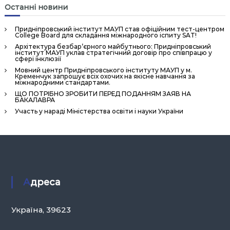
Останні новини
Придніпровський інститут МАУП став офіційним тест-центром
College Board для складання міжнародного іспиту SAT!
Архітектура безбар’єрного майбутнього: Придніпровський
інститут МАУП уклав стратегічний договір про співпрацю у
сфері інклюзії
Мовний центр Придніпровського інституту МАУП у м.
Кременчук запрошує всіх охочих на якісне навчання за
міжнародними стандартами.
ЩО ПОТРІБНО ЗРОБИТИ ПЕРЕД ПОДАННЯМ ЗАЯВ НА
БАКАЛАВРА
Участь у нараді Міністерства освіти і науки України
Адреса
Україна, 39623