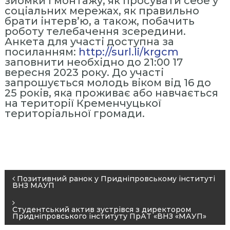
зйомки і монтажу, як просувати себе у
ь
соціальних мережах, як правильно
н
брати інтерв’ю, а також, побачить
роботу телебачення зсередини.
а
Анкета для участі доступна за
А
посиланням:
http://surl.li/krgcm
к
заповнити необхідно до 21:00 17
а
вересня 2023 року. До участі
запрошується молодь віком від 16 до
д
25 років, яка проживає або навчається
е
на території Кременчуцької
м
територіальної громади.
і
я
У
п
р
P
Позитивний ранок у Придніпровському інституті
а
ВНЗ МАУП
o
в
s
Студентський актив зустрівся з директором
л
Придніпровського інституту ПрАТ «ВНЗ «МАУП»
t
і