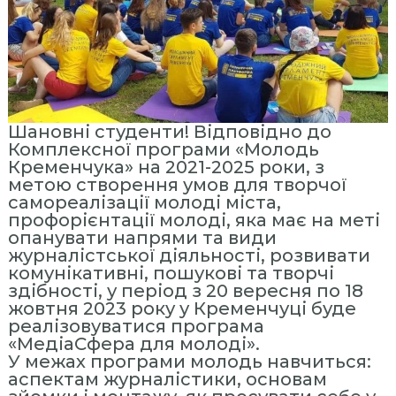
с
т
и
т
у
т
Шановні студенти! Відповідно до
«
Комплексної програми «Молодь
М
Кременчука» на 2021-2025 роки, з
метою створення умов для творчої
і
самореалізації молоді міста,
ж
профорієнтації молоді, яка має на меті
р
опанувати напрями та види
е
журналістської діяльності, розвивати
комунікативні, пошукові та творчі
г
здібності, у період з 20 вересня по 18
і
жовтня 2023 року у Кременчуці буде
о
реалізовуватися програма
н
«МедіаСфера для молоді».
У межах програми молодь навчиться:
а
аспектам журналістики, основам
л