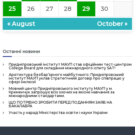
25
26
27
28
29
30
« August
October »
Останні новини
Придніпровський інститут МАУП став офіційним тест-центром
College Board для складання міжнародного іспиту SAT!
Архітектура безбар’єрного майбутнього: Придніпровський
інститут МАУП уклав стратегічний договір про співпрацю у
сфері інклюзії
Мовний центр Придніпровського інституту МАУП у м.
Кременчук запрошує всіх охочих на якісне навчання за
міжнародними стандартами.
ЩО ПОТРІБНО ЗРОБИТИ ПЕРЕД ПОДАННЯМ ЗАЯВ НА
БАКАЛАВРА
Участь у нараді Міністерства освіти і науки України