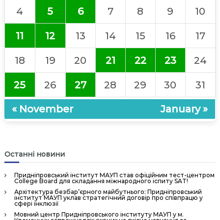
н
4
5
6
7
8
9
10
н
я
11
12
13
14
15
16
17
П
е
18
19
20
21
22
23
24
р
с
25
26
27
28
29
30
31
о
н
« November
January »
а
л
о
м
Останні новини
»
Придніпровський інститут МАУП став офіційним тест-центром
College Board для складання міжнародного іспиту SAT!
Архітектура безбар’єрного майбутнього: Придніпровський
інститут МАУП уклав стратегічний договір про співпрацю у
сфері інклюзії
Мовний центр Придніпровського інституту МАУП у м.