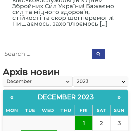
військовослужбовців з Днем
ь
Збройних Сил України! Бажаємо
н
сил та міцного здоровʼя,
а
стійкості та скорішої перемоги!
Пишаємось, захоплюємось […]
А
к
а
д
S
S
е
e
e
м
a
a
r
r
і
c
Архів новин
h
c
я
h
У
f
п
o
DECEMBER 2023
«
»
r
р
:
а
MON
TUE
WED
THU
FRI
SAT
SUN
в
л
1
2
3
і