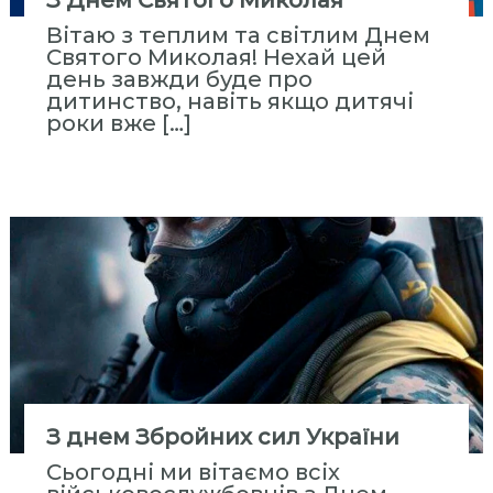
З Днем Святого Миколая
с
Вітаю з теплим та світлим Днем
т
Святого Миколая! Нехай цей
и
день завжди буде про
т
дитинство, навіть якщо дитячі
у
роки вже […]
т
«
М
і
ж
р
е
г
і
о
н
З днем Збройних сил України
а
Сьогодні ми вітаємо всіх
л