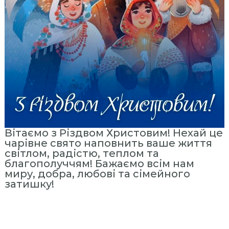
с
т
и
т
у
т
«
М
і
ж
р
Вітаємо з Різдвом Христовим! Нехай це
чарівне свято наповнить ваше життя
е
світлом, радістю, теплом та
г
благополуччям! Бажаємо всім нам
і
миру, добра, любові та сімейного
о
затишку!
н
а
л