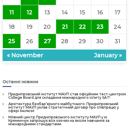
н
н
11
12
13
14
15
16
17
я
П
18
19
20
21
22
23
24
е
р
25
26
27
28
29
30
31
с
о
« November
January »
н
а
л
Останні новини
о
м
Придніпровський інститут МАУП став офіційним тест-центром
»
College Board для складання міжнародного іспиту SAT!
Архітектура безбар’єрного майбутнього: Придніпровський
інститут МАУП уклав стратегічний договір про співпрацю у
сфері інклюзії
Мовний центр Придніпровського інституту МАУП у м.
Кременчук запрошує всіх охочих на якісне навчання за
міжнародними стандартами.