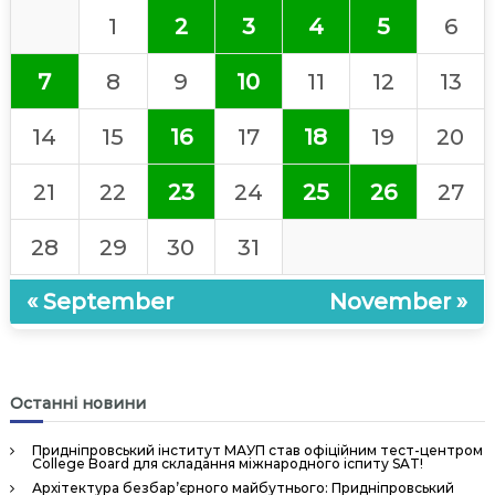
ь
1
2
3
4
5
6
н
а
7
8
9
10
11
12
13
А
к
14
15
16
17
18
19
20
а
д
21
22
23
24
25
26
27
е
м
28
29
30
31
і
я
« September
November »
У
п
р
а
Останні новини
в
л
Придніпровський інститут МАУП став офіційним тест-центром
College Board для складання міжнародного іспиту SAT!
і
Архітектура безбар’єрного майбутнього: Придніпровський