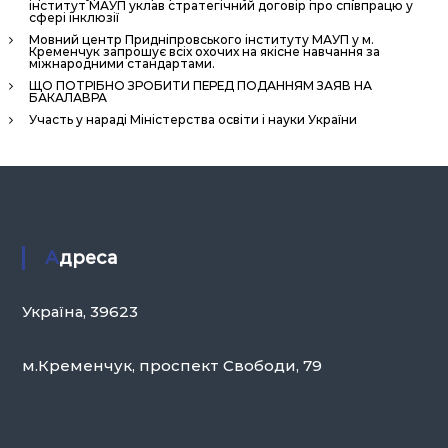
інститут МАУП уклав стратегічний договір про співпрацю у
н
сфері інклюзії
н
Мовний центр Придніпровського інституту МАУП у м.
Кременчук запрошує всіх охочих на якісне навчання за
я
міжнародними стандартами.
П
ЩО ПОТРІБНО ЗРОБИТИ ПЕРЕД ПОДАННЯМ ЗАЯВ НА
БАКАЛАВРА
е
Участь у нараді Міністерства освіти і науки України
р
с
о
н
а
Адреса
л
о
м
Україна, 39623
»
м.Кременчук, проспект Свободи, 79