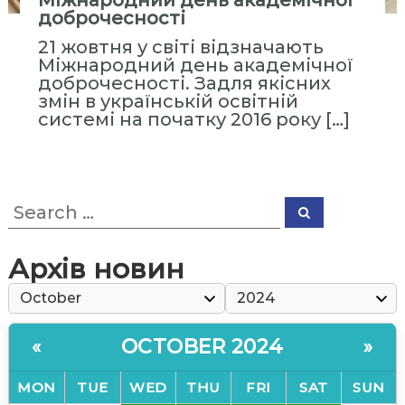
Міжнародний день академічної
с
доброчесності
т
21 жовтня у світі відзначають
и
Міжнародний день академічної
т
доброчесності. Задля якісних
у
змін в українській освітній
системі на початку 2016 року […]
т
«
М
і
S
ж
S
e
e
р
a
a
r
е
r
c
Архів новин
h
c
г
h
і
f
о
o
OCTOBER 2024
н
«
»
r
:
а
MON
TUE
WED
THU
FRI
SAT
SUN
л