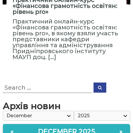
Практичний онлайн-курс
с
«Фінансова грамотність освітян:
т
рівень pro»
и
Практичний онлайн-курс
т
«Фінансова грамотність освітян:
у
рівень pro», в якому взяли участь
представники кафедри
т
управління та адміністрування
«
Придніпровського інституту
М
МАУП доц. […]
і
ж
р
е
S
S
e
г
e
a
a
і
r
r
c
Архів новин
о
h
c
н
h
f
а
o
л
DECEMBER 2025
«
»
r