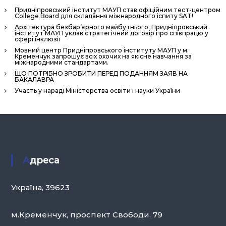
н
Придніпровський інститут МАУП став офіційним тест-центром
College Board для складання міжнародного іспиту SAT!
н
Архітектура безбар’єрного майбутнього: Придніпровський
я
інститут МАУП уклав стратегічний договір про співпрацю у
сфері інклюзії
П
Мовний центр Придніпровського інституту МАУП у м.
е
Кременчук запрошує всіх охочих на якісне навчання за
міжнародними стандартами.
р
ЩО ПОТРІБНО ЗРОБИТИ ПЕРЕД ПОДАННЯМ ЗАЯВ НА
БАКАЛАВРА
с
Участь у нараді Міністерства освіти і науки України
о
н
а
л
о
м
Адреса
»
Україна, 39623
м.Кременчук, проспект Свободи, 79