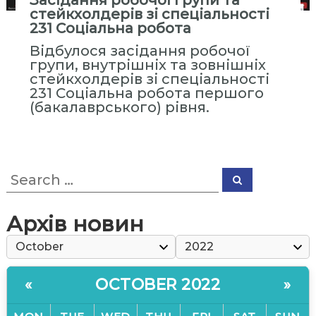
Засідання робочої групи та
с
стейкхолдерів зі спеціальності
т
231 Соціальна робота
и
Відбулося засідання робочої
т
групи, внутрішніх та зовнішніх
у
стейкхолдерів зі спеціальності
231 Соціальна робота першого
т
(бакалаврського) рівня.
«
М
і
ж
S
S
р
e
e
a
е
a
r
r
c
г
Архів новин
h
c
і
h
о
f
н
o
OCTOBER 2022
«
»
r
а
:
л