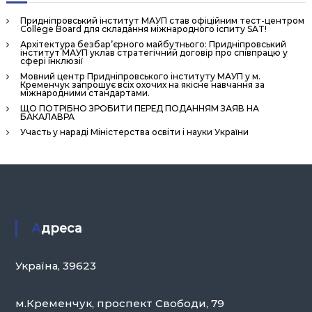
н
Придніпровський інститут МАУП став офіційним тест-центром
н
College Board для складання міжнародного іспиту SAT!
я
Архітектура безбар’єрного майбутнього: Придніпровський
інститут МАУП уклав стратегічний договір про співпрацю у
П
сфері інклюзії
е
Мовний центр Придніпровського інституту МАУП у м.
Кременчук запрошує всіх охочих на якісне навчання за
р
міжнародними стандартами.
ЩО ПОТРІБНО ЗРОБИТИ ПЕРЕД ПОДАННЯМ ЗАЯВ НА
с
БАКАЛАВРА
о
Участь у нараді Міністерства освіти і науки України
н
а
л
о
м
Адреса
»
Україна, 39623
м.Кременчук, проспект Свободи, 79