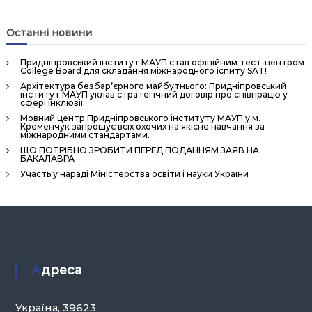
н
н
Останні новини
я
П
Придніпровський інститут МАУП став офіційним тест-центром
College Board для складання міжнародного іспиту SAT!
е
Архітектура безбар’єрного майбутнього: Придніпровський
р
інститут МАУП уклав стратегічний договір про співпрацю у
сфері інклюзії
с
Мовний центр Придніпровського інституту МАУП у м.
Кременчук запрошує всіх охочих на якісне навчання за
о
міжнародними стандартами.
н
ЩО ПОТРІБНО ЗРОБИТИ ПЕРЕД ПОДАННЯМ ЗАЯВ НА
БАКАЛАВРА
а
Участь у нараді Міністерства освіти і науки України
л
о
м
»
Адреса
Україна, 39623