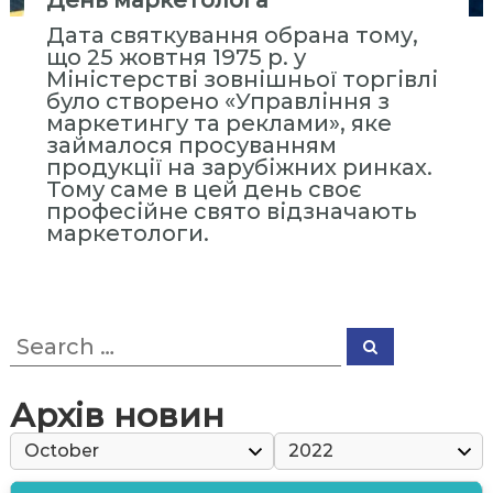
День маркетолога
с
Дата святкування обрана тому,
т
що 25 жовтня 1975 р. у
и
Міністерстві зовнішньої торгівлі
т
було створено «Управління з
у
маркетингу та реклами», яке
займалося просуванням
т
продукції на зарубіжних ринках.
«
Тому саме в цей день своє
М
професійне свято відзначають
і
маркетологи.
ж
р
е
S
г
S
e
e
і
a
a
r
о
r
c
Архів новин
h
н
c
h
а
f
л
o