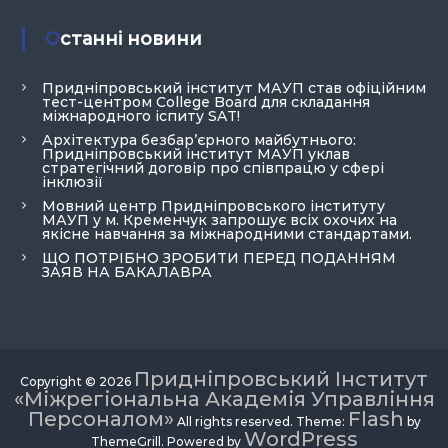
Останні новини
Придніпровський інститут МАУП став офіційним
тест-центром College Board для складання
міжнародного іспиту SAT!
Архітектура безбар’єрного майбутнього:
Придніпровський інститут МАУП уклав
стратегічний договір про співпрацю у сфері
інклюзії
Мовний центр Придніпровського інституту
МАУП у м. Кременчук запрошує всіх охочих на
якісне навчання за міжнародними стандартами.
ЩО ПОТРІБНО ЗРОБИТИ ПЕРЕД ПОДАННЯМ
ЗАЯВ НА БАКАЛАВРА
Придніпровський Інститут
Copyright © 2026
«Міжрегіональна Академія Управління
Персоналом»
Flash
All rights reserved. Theme:
by
WordPress
ThemeGrill. Powered by