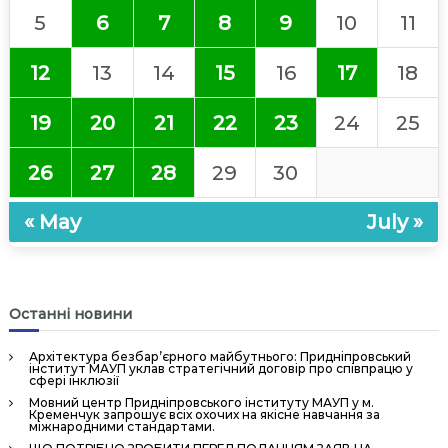
t
5
6
7
8
9
10
11
i
o
12
13
14
15
16
17
18
n
19
20
21
22
23
24
25
26
27
28
29
30
« May
July »
Останні новини
Архітектура безбар’єрного майбутнього: Придніпровський
інститут МАУП уклав стратегічний договір про співпрацю у
сфері інклюзії
Мовний центр Придніпровського інституту МАУП у м.
Кременчук запрошує всіх охочих на якісне навчання за
міжнародними стандартами.