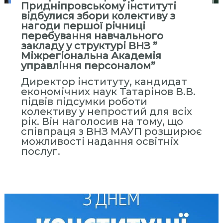
ь
Придніпровському інституті
відбулися збори колективу з
н
нагоди першої річниці
а
перебування навчального
А
закладу у структурі ВНЗ ”
к
Міжрегіональна Академія
управління персоналом”
а
д
Директор інституту, кандидат
економічних наук Татарінов В.В.
е
підвів підсумки роботи
м
колективу у непростий для всіх
і
рік. Він наголосив на тому, що
я
співпраця з ВНЗ МАУП розширює
можливості надання освітніх
У
послуг.
п
р
а
в
л
і