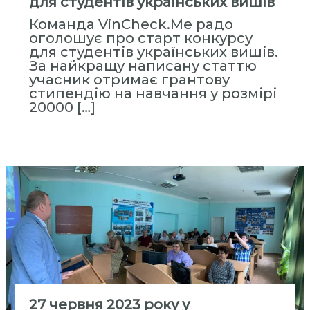
для студентів українських вишів
с
т
Команда VinCheck.Me радо
оголошує про старт конкурсу
и
для студентів українських вишів.
т
За найкращу написану статтю
у
учасник отримає грантову
т
стипендію на навчання у розмірі
20000 […]
«
М
і
ж
р
е
г
і
о
н
а
л
27 червня 2023 року у