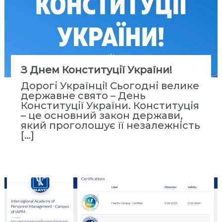
н
н
я
П
е
р
З Днем Конституції України!
с
Дорогі Українці! Сьогодні велике
о
державне свято – День
н
Конституції України. Конституція
– це основний закон держави,
а
який проголошує її незалежність
л
[…]
о
м
»