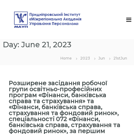
S
k
П
i
р
p
и
t
д
o
c
н
Day:
June 21, 2023
o
і
n
п
t
Home
2023
Jun
21stJun
р
e
n
о
t
в
Розширене засідання робочої
с
групи освітньо-професійних
ь
програм «Фінанси, банківська
к
справа та страхування» та
и
«Фінанси, банківська справа,
страхування та фондовий ринок»,
й
спеціальності 072 «Фінанси,
І
банківська справа, страхування та
н
фондовий ринок», за першим