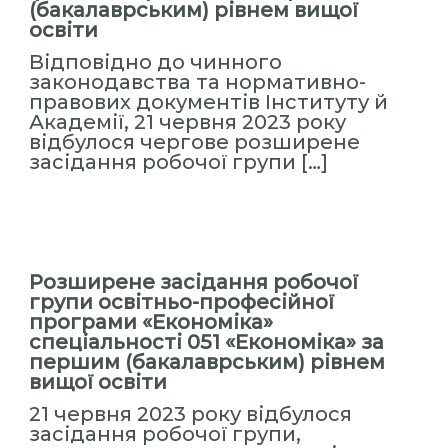
с
(бакалаврським) рівнем вищої
освіти
т
и
Відповідно до чинного
законодавства та нормативно-
т
правових документів Інституту й
у
Академії, 21 червня 2023 року
т
відбулося чергове розширене
«
засідання робочої групи […]
М
і
ж
р
Розширене засідання робочої
е
групи освітньо-професійної
г
програми «Економіка»
і
спеціальності 051 «Економіка» за
о
першим (бакалаврським) рівнем
вищої освіти
н
а
21 червня 2023 року відбулося
засідання робочої групи,
л