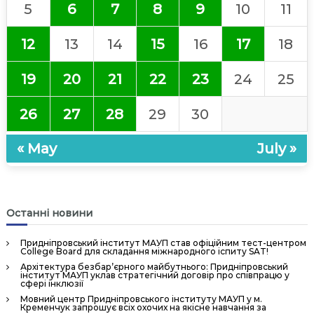
5
6
7
8
9
10
11
н
н
12
13
14
15
16
17
18
я
П
19
20
21
22
23
24
25
е
р
26
27
28
29
30
с
о
« May
July »
н
а
л
о
Останні новини
м
»
Придніпровський інститут МАУП став офіційним тест-центром
College Board для складання міжнародного іспиту SAT!
Архітектура безбар’єрного майбутнього: Придніпровський
інститут МАУП уклав стратегічний договір про співпрацю у
сфері інклюзії
Мовний центр Придніпровського інституту МАУП у м.
Кременчук запрошує всіх охочих на якісне навчання за